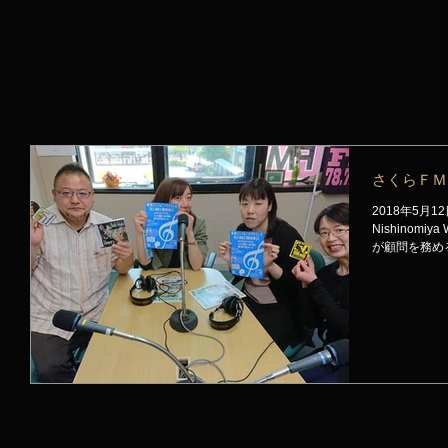
さくらＦＭ
2018年5
Nishinom
が顧問を務め
回定期演奏会