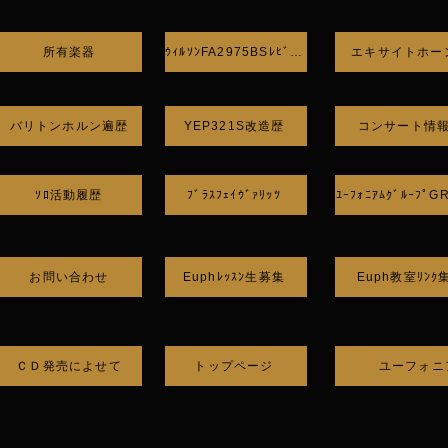
所有楽器
エキサイトホー
ｳｨﾙｿﾝFA2975BSﾚﾋﾞｭｰ
バリトンホルン遍歴
YEP321S改造歴
コンサート情
ｿﾛ活動履歴
ﾌﾞﾗｽﾌｪｲｳﾞｧﾘｯﾂ
ﾕｰﾌｫﾆｱﾑｸﾞﾙｰﾌﾟ
お問い合わせ
Euphﾚｯｽﾝ生募集
Euph教室ﾘﾝｸ
ＣＤ発売によせて
トップページ
ユーフォニ