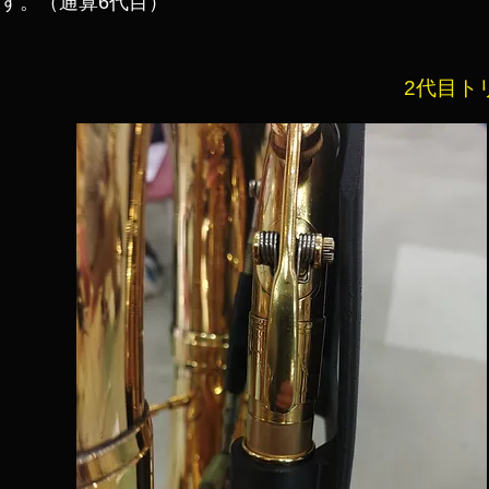
す。（通算6代目）
2代目ト