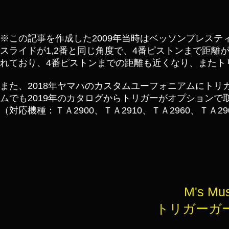
※この記事を作成した2009年当時はベッソンプレス
スライドが1,2番と同じ角度で、4番ピストンまで距離
れており、4番ピストンまでの距離も近くなり、またト
また、2018年ヤマハのカスタムユーフォニアムにトリガ
ムでも2019年のカタログからトリガーがオプションで
（対応機種：ＴＡ2900、ＴＡ2910、ＴＡ2960、ＴＡ2
M's Mu
トリガーガード