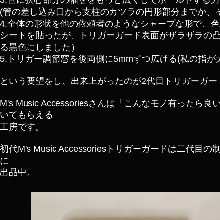
3.管に挟む部分の幅ををもっと広くしてホールドする
(管の差し込み口から支柱のカツラの円形部分までか、
4.全体の形状を他の依頼者のようなシャープな形で、
シートを貼ったが、トリガーガード表面がザラザラの
る黒色にしました）
5.トリガー調節窓を後両側に5mmずつ広げる(私の指
​という要望をし、出来上がったのが2代目
トリガーガー
M's Music Accessoriesさんは「こんなモ
いてもらえる
工房です。
初代
M's Music Accessoriesトリガーガー
に
出品中。