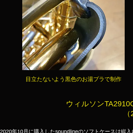
​目立たないよう黒色のお湯プラで制作
ウィルソンTA291
（2
2020年10月に購入したsoundlineのソフトケー