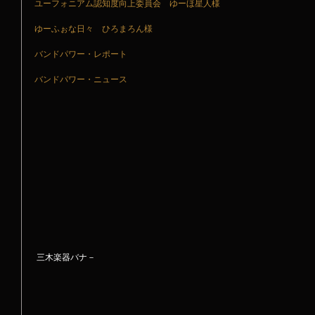
ユーフォニアム認知度向上委員会　ゆーほ星人様
ゆーふぉな日々　ひろまろん様
バンドパワー・レポート
バンドパワー・ニュース
 三木楽器バナ－ 