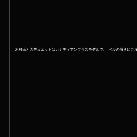
木村氏とのデュエットはカナディアンブラスモデルで。  ベルの向きにご注