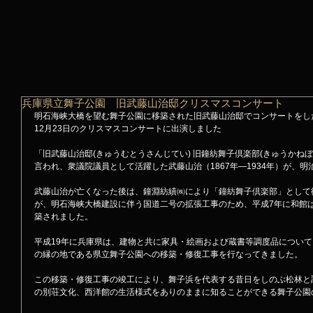
兵庫県立舞子公園 旧武藤山治邸クリスマスコンサート
明石海峡大橋を望む舞子公園に移築された旧武藤山治邸でコンサートをし
12月23日のクリスマスコンサートに出演しました 
「旧武藤山治邸(きゅうむとうさんじてい) 旧鐘紡舞子倶楽部(きゅうかね
言われ、衆議院議員として活躍した武藤山治（1867年―1934年）が、明
武藤山治が亡くなった後は、鐘淵紡績㈱により「鐘紡舞子倶楽部」として
が、明石海峡大橋建設に伴う国道二号の拡張工事のため、平成7年に和館
築されました。
平成19年に兵庫県は、建物と共に家具・絵画および蔵書等調度品につい
の縁の地である県立舞子公園への移築・修復工事を行なってきました。
この移築・修復工事の竣工により、舞子浜を代表する昔日をしのぶ松林と
の別荘文化、西洋館の生活様式をありのままに知ることができる舞子公園