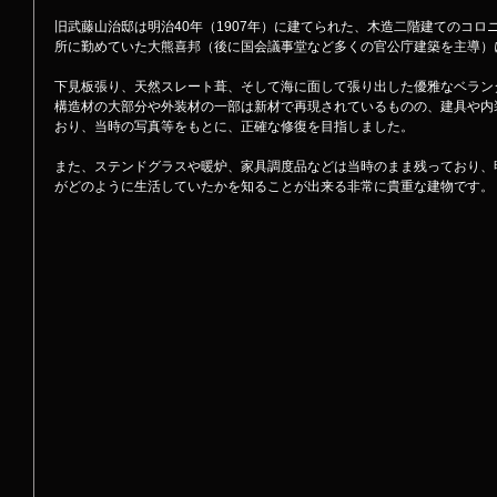
旧武藤山治邸は明治40年（1907年）に建てられた、木造二階建てのコ
所に勤めていた大熊喜邦（後に国会議事堂など多くの官公庁建築を主導）
下見板張り、天然スレート葺、そして海に面して張り出した優雅なベラン
構造材の大部分や外装材の一部は新材で再現されているものの、建具や内
おり、当時の写真等をもとに、正確な修復を目指しました。
また、ステンドグラスや暖炉、家具調度品などは当時のまま残っており、
がどのように生活していたかを知ることが出来る非常に貴重な建物です。 